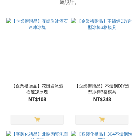
屬設計。
色
大量
訂製
低至
5折
下，
加入
LINE
快速
報價
(465)
【企業禮贈品】花崗岩冰酒
【企業禮贈品】不鏽鋼DIY造
黑色
石速凍冰塊
型冰棒3格模具
(195)
NT$108
NT$248
藍
色
(95)
綠
色