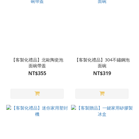
(90)
白
色
(88)
粉
色
(85)
【客製化禮品】北歐陶瓷泡
【客製化禮品】304不鏽鋼泡
灰
面碗帶蓋
面碗
色
NT$355
NT$319
(79)
紅
色
(61)
黃
色
(48)
看