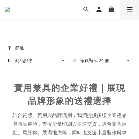
套
用
篩選
篩
選
商品排序
每頁顯示 24 個
(0/20)
價格
實用兼具的企業好禮｜展現
(NT$)
品牌形象的送禮選擇
~
結合質感、實用與品牌識別，我們提供多樣企業禮品
與贈品選項，支援少量印刷與快速交貨，適合開幕活
動、尾牙禮、展場推廣等，同時也支援小量製作與專
顏