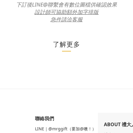
下訂後LINE@聯繫
會有數位圖檔供確認效果
設計師可協助
額外加字排版
急件請洽客服
了解更多
聯絡我們
ABOUT 禮大
LINE｜@mrggift（要加@噢！）