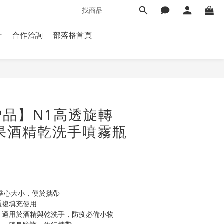
計
合作洽詢
部落格首頁
立即購買
品】N1高透旋轉
果酒精乾洗手噴霧瓶
cm 掌心大小，便於攜帶
重複填充使用
計，適用於酒精與乾洗手，防疫必備小物