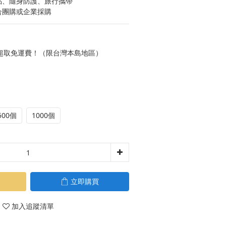
品、隨身防護、旅行攜帶
合團購或企業採購
0元 超取免運費！（限台灣本島地區）
500個
1000個
立即購買
加入追蹤清單