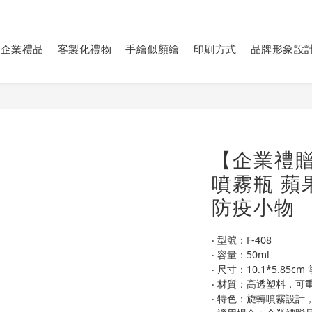
https://imgur.com/undefined
https://imgur.com/undefined
企業禮品
客製化禮物
手繪似顏繪
印刷方式
品牌形象設
【企業禮贈
噴霧瓶 蘋
防疫小物
‧ 型號：F-408
‧ 容量：50ml
‧ 尺寸：10.1*5.85
‧ 材質：高透塑料，可
‧ 特色：旋轉噴霧設