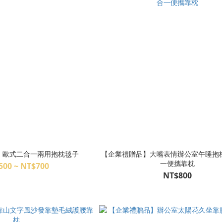
】歐式二合一兩用抱枕毯子
【企業禮贈品】大嘴表情辦公室午睡抱
一便攜靠枕
500 ~ NT$700
NT$800