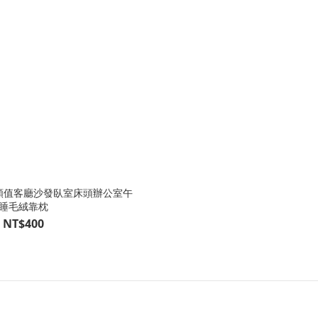
顏值客廳沙發臥室床頭辦公室午
睡毛絨靠枕
NT$400