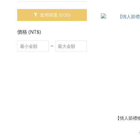
套用篩選
(0/20)
價格 (NT$)
~
【情人節禮