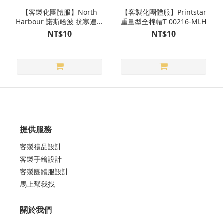
【客製化團體服】North
【客製化團體服】Printstar
Harbour 諾斯哈波 抗寒連帽
重量型全棉帽T 00216-MLH
上衣 9500
NT$10
NT$10
提供服務
客製禮品設計
客製手繪設計
客製團體服設計
馬上幫我找
關於我們