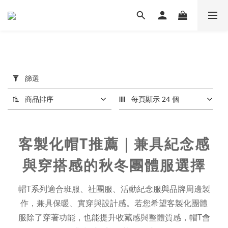
套
用
篩選
篩
選
商品排序
每頁顯示 24 個
(0/20)
價格
客製化帽T推薦｜兼具紀念感
(NT$)
與穿搭感的秋冬團體服選擇
~
帽T系列適合班服、社團服、活動紀念服與品牌周邊製
作，兼具保暖、實穿與設計感。若您希望客製化團體
服除了穿著功能，也能提升收藏感與整體質感，帽T會