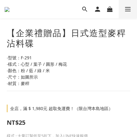
【企業禮贈品】日式造型麥稈
沾料碟
‧型號：F-291
‧樣式：心型 / 葉子 / 圓形 / 梅花
‧顏色：粉 / 藍 / 綠 / 米
‧尺寸：如圖所示
‧材質：麥稈
全店，滿 $ 1,980元 超取免運費！（限台灣本島地區）
NT$25
樣式
: 大量訂製低至5折下，加入LINE快速報價