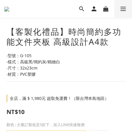
【客製化禮品】時尚簡約多功
能文件夾板 高級設計A4款
‧型號：G-105
‧樣式：高級黑/簡約灰/精緻白
‧尺寸：32x23cm
‧材質：PVC塑膠
全店，滿 $ 1,980元 超取免運費！（限台灣本島地區）
NT$10
顏色
: 大量訂製低至5折下，加入LINE快速報價