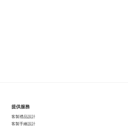
提供服務
客製禮品設計
客製手繪設計
客製團體服設計
馬上幫我找
關於我們