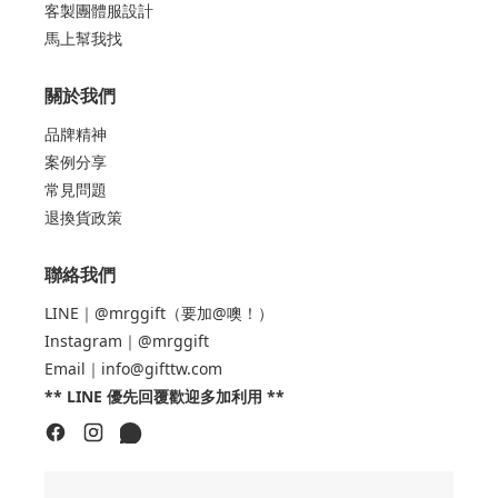
品牌精神
案例分享
常見問題
退換貨政策
聯絡我們
LINE｜@mrggift（要加@噢！）
Instagram｜@mrggift
Email｜info@gifttw.com
** LINE 優先回覆歡迎多加利用 **
ABOUT 禮大人
禮大人 Mr.Gift 是台灣本地專業的
客製化禮贈品與團
體服品牌工廠
，整合
設計、生產、印刷、物流
一站
式服務，協助企業與品牌商快速打造專屬品牌形象。