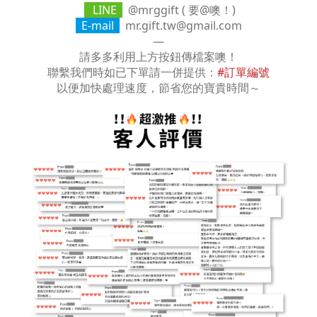
LINE
@mrggift ( 要@噢！)
E-mail
mr.gift.tw@gmail.com
—
請多多利用上方按鈕傳檔案噢！
聯繫我們時如已下單請一併提供：
#訂單編號
以便加快處理速度，節省您的寶貴時間～