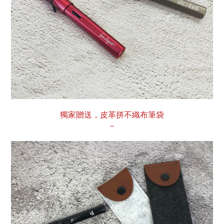
獨家贈送，皮革拼不織布筆袋
－