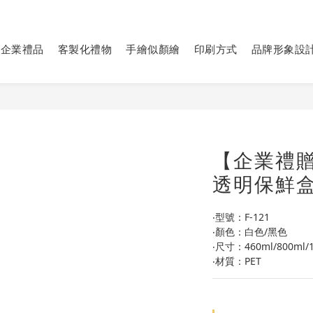
企業禮品
客製化禮物
手繪似顏繪
印刷方式
品牌形象設
【企業禮
透明保鮮盒
‧型號：F-121
‧顏色：白色/黑色
‧尺寸：460ml/800ml/1
‧材質：PET