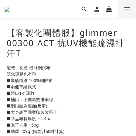
【客製化團體服】glimmer
00300-ACT 抗UV機能疏濕排
汗T
速乾、免燙 機能網眼布
讓您運動也有型
■聚酯纖維 100%網眼布
■兩側車縫款式
■領口1x1羅紋
■袖口，下擺為雙排車線
■網眼面為裏面(反車)
■大身表面圖案印製效果佳
■商品布料厚度：4.4oz
■米平方重 150g
■碼重 209g (幅寬以60吋計算)