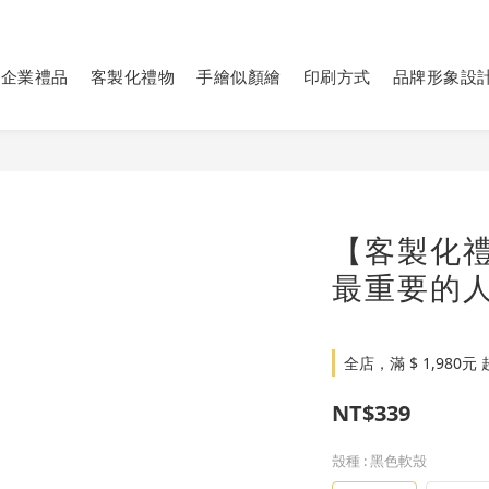
https://imgur.com/undefined
https://imgur.com/undefined
企業禮品
客製化禮物
手繪似顏繪
印刷方式
品牌形象設
【客製化禮
最重要的
全店，滿 $ 1,98
NT$339
殼種
: 黑色軟殼