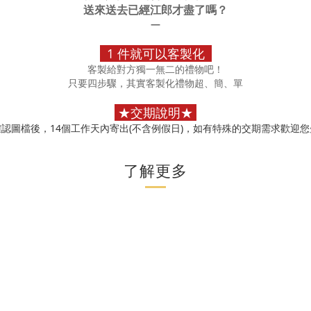
送來送去已經江郎才盡了嗎？
—
1 件就可以客製化
客製給對方獨一無二的禮物吧！
只要四步驟，其實客製化禮
物超、簡、單
★
交期說明
★
認圖檔後，14個工作天內寄出(不含例假日)，如有特殊的交期需求歡迎
了解更多